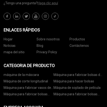
¿Tengo una pregunta?
Haga clic aquí
ENLACES RÁPIDOS
Hogar
Sobre nosotros
Productos
Noticias
Blog
Contáctenos
mapa del sitio
Privacy Policy
CATEGORIA DE PRODUCTO
máquina de la máscara
Máquina para fabricar bolsas de
papel
Máquina de corte longitudinal
Máquina para hacer bolsas
Máquina para fabricar vasos de
Máquina de soplado de película
papel
Máquina para fabricar bolsas
Máquina para fabricar bolsas
con ruedas
con cremallera