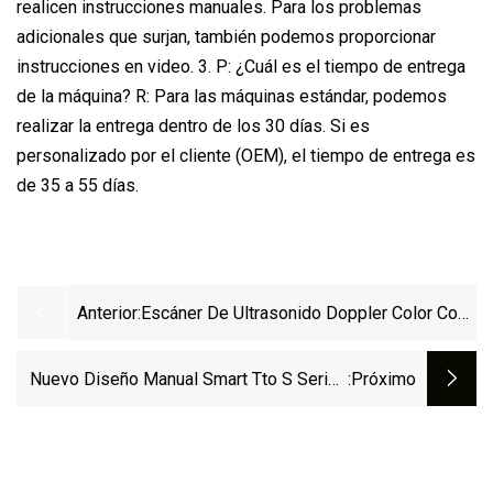
realicen instrucciones manuales. Para los problemas
adicionales que surjan, también podemos proporcionar
instrucciones en video. 3. P: ¿Cuál es el tiempo de entrega
de la máquina? R: Para las máquinas estándar, podemos
realizar la entrega dentro de los 30 días. Si es
personalizado por el cliente (OEM), el tiempo de entrega es
de 35 a 55 días.
Anterior:
Escáner De Ultrasonido Doppler Color Con
Carro 3D 4D (AM-G60)
Nuevo Diseño Manual Smart Tto S Series
:próximo
Impresora De Transferencia De Calor
Máquina De Codificación De Fecha Bolsa
De Plástico PE Número De Lote Embalaje