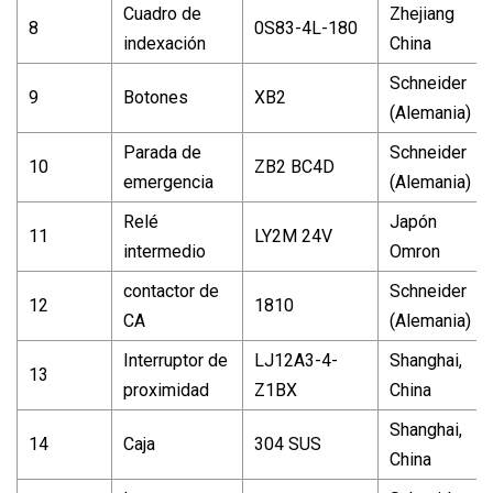
Cuadro de
Zhejiang
8
0S83-4L-180
indexación
China
Schneider
9
Botones
XB2
(Alemania)
Parada de
Schneider
10
ZB2 BC4D
emergencia
(Alemania)
Relé
Japón
11
LY2M 24V
intermedio
Omron
contactor de
Schneider
12
1810
CA
(Alemania)
Interruptor de
LJ12A3-4-
Shanghai,
13
proximidad
Z1BX
China
Shanghai,
14
Caja
304 SUS
China