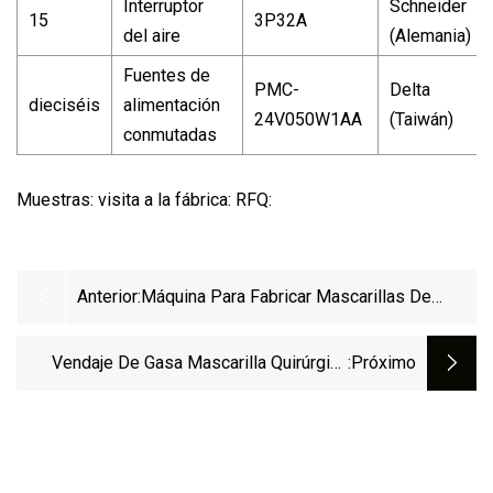
Interruptor
Schneider
15
3P32A
del aire
(Alemania)
Fuentes de
PMC-
Delta
dieciséis
alimentación
24V050W1AA
(Taiwán)
conmutadas
Muestras: visita a la fábrica: RFQ:
Anterior:
Máquina Para Fabricar Mascarillas De
Cuerpo Plano En Blanco Para Mascarillas
Médicas Planas (tipo Preciso)
Vendaje De Gasa Mascarilla Quirúrgica
:próximo
Guante Desechable Máquina De Envasado
De Flujo Para Envasar Cubiertos De
Plástico Cuchara Zapatilla Esponja