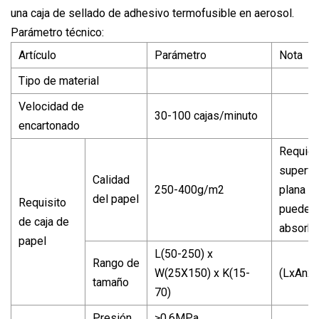
una caja de sellado de adhesivo termofusible en aerosol.
Parámetro técnico:
Artículo
Parámetro
Nota
Tipo de material
Velocidad de
30-100 cajas/minuto
encartonado
Requier
superfic
Calidad
250-400g/m2
plana y
del papel
Requisito
puede s
de caja de
absorbi
papel
L(50-250) x
Rango de
W(25X150) x K(15-
(LxAnxA
tamaño
70)
Presión
≥0.6MPa