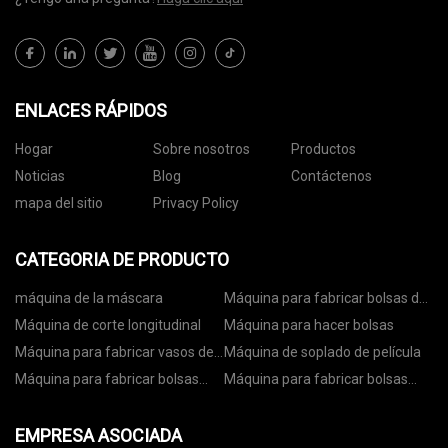
ENLACES RÁPIDOS
Hogar
Sobre nosotros
Productos
Noticias
Blog
Contáctenos
mapa del sitio
Privacy Policy
CATEGORIA DE PRODUCTO
máquina de la máscara
Máquina para fabricar bolsas de
papel
Máquina de corte longitudinal
Máquina para hacer bolsas
Máquina para fabricar vasos de
Máquina de soplado de película
papel
Máquina para fabricar bolsas
Máquina para fabricar bolsas
con ruedas
con cremallera
EMPRESA ASOCIADA