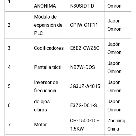
1
ANÓNIMA
N30SIDT-D
Omron
Módulo de
Japón
2
expansión de
CPIW-C1F11
Omron
PLC
Japón
3
Codificadores
E6B2-CWZ6C
Omron
Japón
4
Pantalla táctil
NB7W-DOS
Omron
Inversor de
Japón
5
3G3JZ-A4015
frecuencia
Omron
de ojos
Japón
6
E3ZG-D61-S
claros
Omron
CH-1500-10S
Zhejiang
7
Motor
1.5KW
China