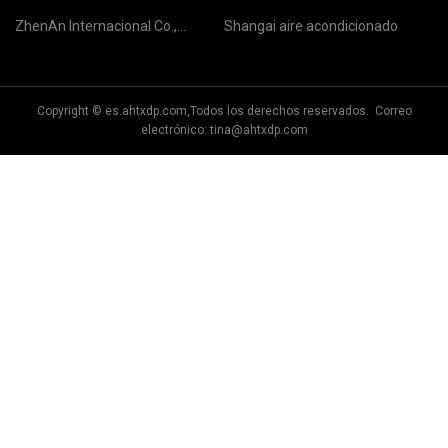
ZhenAn Internacional Co.,
Shangai aire acondicionado
Limitado
Copyright © es.ahtxdp.com,Todos los derechos reservados. Correo
electrónico:
tina@ahtxdp.com