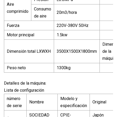
Aire
Consumo
comprimido
20m3/hora
de aire
Fuerza
220V-380V 50Hz
Motor principal
1.5kw
Dimens
Dimensión total LXWXH
3500X1500X1800mm
de la
máquin
Peso neto
1300kg
Detalles de la máquina:
Lista de configuración
número
Modelo y
Nombre
Original
de serie
especificación
SOCIEDAD
CPIE-
Japón