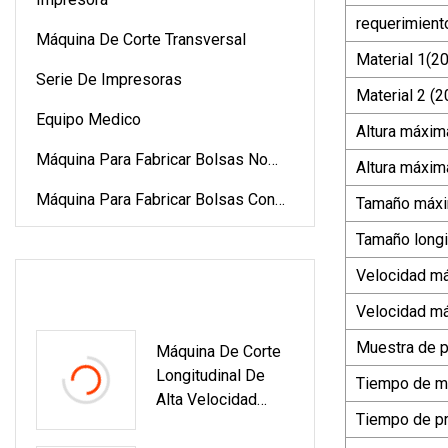
requerimient
Máquina De Corte Transversal
Material 1(
Serie De Impresoras
Material 2 (
Equipo Medico
Altura máxim
Máquina Para Fabricar Bolsas No
Altura máxim
Tejidas
Máquina Para Fabricar Bolsas Con
Tamaño máxim
Cordón
Tamaño longi
Velocidad má
ÚLTIMOS PRODUCTOS
Velocidad má
Muestra de 
Máquina De Corte
Longitudinal De
Tiempo de m
Alta Velocidad
Tiempo de p
Controlada Por
Servomotor (Btm-