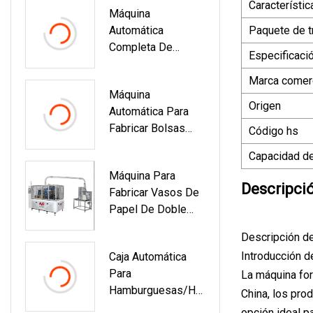
Característic
Máquina
C1300)
Automática
Paquete de t
Completa De
Especificaci
Mascarillas Para
Hospitales
Marca comerc
Máquina
Origen
Automática Para
Fabricar Bolsas
Código hs
Enrollables De
Capacidad de
Basura Con Cordón
Máquina Para
De Plástico
Descripci
Fabricar Vasos De
Papel De Doble
Pared Fabricante
Descripción d
De Máquina Para
Introducción d
Caja Automática
Fabricar Vasos De
Para
La máquina for
Papel De Alta
Hamburguesas/ha
Velocidad Máquina
China, los pro
Mburguesas, Caja
Para Fabricar
opción ideal p