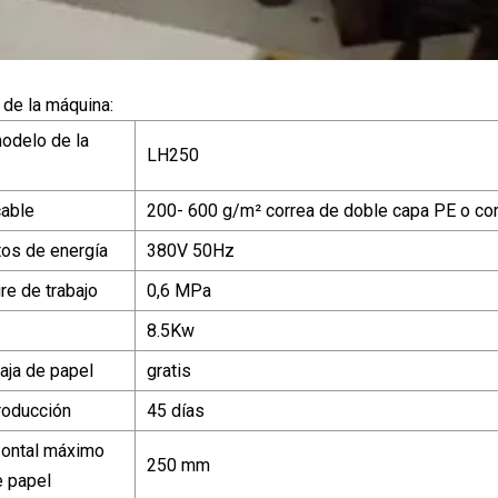
 de la máquina:
odelo de la
LH250
cable
200- 600 g/m² correa de doble capa PE o co
os de energía
380V 50Hz
re de trabajo
0,6 MPa
8.5Kw
aja de papel
gratis
roducción
45 días
zontal máximo
250 mm
e papel