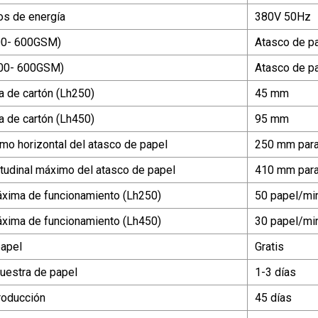
os de energía
380V 50Hz
200- 600GSM)
Atasco de pa
200- 600GSM)
Atasco de pa
a de cartón (Lh250)
45 mm
a de cartón (Lh450)
95 mm
o horizontal del atasco de papel
250 mm para
tudinal máximo del atasco de papel
410 mm para
xima de funcionamiento (Lh250)
50 papel/mi
xima de funcionamiento (Lh450)
30 papel/mi
papel
Gratis
uestra de papel
1-3 días
roducción
45 días