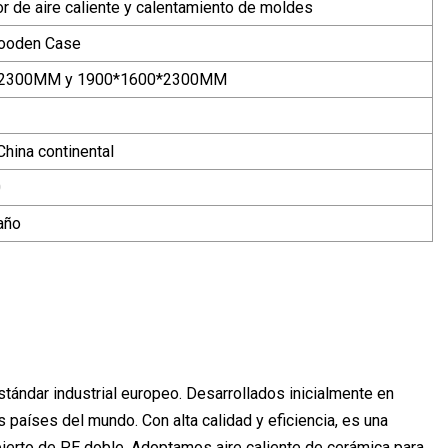
r de aire caliente y calentamiento de moldes
Wooden Case
*2300MM y 1900*1600*2300MM
hina continental
0
año
ándar industrial europeo. Desarrollados inicialmente en
 países del mundo. Con alta calidad y eficiencia, es una
bierto de PE doble. Adoptamos aire caliente de cerámica para