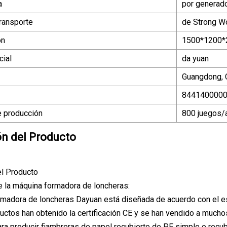
a
por generado
ransporte
de Strong 
ón
1500*1200
ial
da yuan
Guangdong, C
844140000
 producción
800 juegos/
ón del Producto
el Producto
e la máquina formadora de loncheras:
madora de loncheras Dayuan está diseñada de acuerdo con el est
ductos han obtenido la certificación CE y se han vendido a muchos
ara producir fiambreras de papel recubierto de PE simple o recu