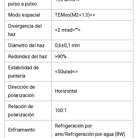
pulso a pulso
Modo espacial
TEMoo(M2<1.3)<>
Divergencia del
<2 mrad="">
haz
Diámetro del haz
0,6±0,1 mm
Redondez del haz
>90%
Estabilidad de
<50urad<>
puntería
Dirección de
Horizontal
polarización
Relación de
100:1
polarización
Refrigeración por
Enfriamiento
aire/Refrigeración por agua (8W)