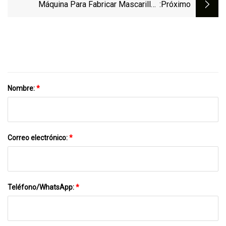
Tubos / Cosméticos / Botellas / Jabones /
Máquina Para Fabricar Mascarillas
:próximo
Guantes / Alimentos / Bebidas Máquina
Quirúrgicas Desechables
Estuchadora Farmacéutica
Nombre:
*
Correo electrónico:
*
Teléfono/WhatsApp:
*