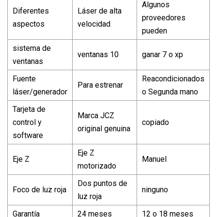
Algunos
Diferentes
Láser de alta
proveedores
aspectos
velocidad
pueden
sistema de
ventanas 10
ganar 7 o xp
ventanas
Fuente
Reacondicionados
Para estrenar
láser/generador
o Segunda mano
Tarjeta de
Marca JCZ
control y
copiado
original genuina
software
Eje Z
Eje Z
Manuel
motorizado
Dos puntos de
Foco de luz roja
ninguno
luz roja
Garantía
24 meses
12 o 18 meses