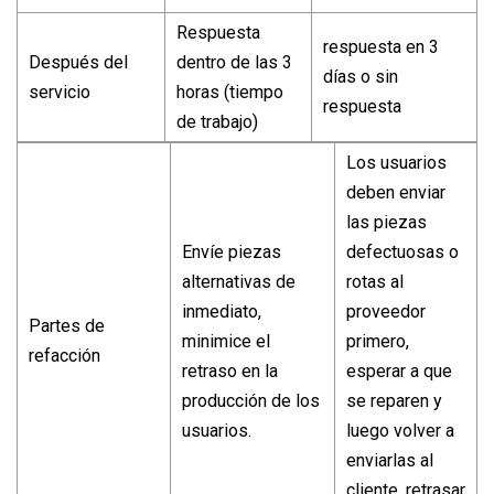
Respuesta
respuesta en 3
Después del
dentro de las 3
días o sin
servicio
horas (tiempo
respuesta
de trabajo)
Los usuarios
deben enviar
las piezas
Envíe piezas
defectuosas o
alternativas de
rotas al
inmediato,
proveedor
Partes de
minimice el
primero,
refacción
retraso en la
esperar a que
producción de los
se reparen y
usuarios.
luego volver a
enviarlas al
cliente, retrasar