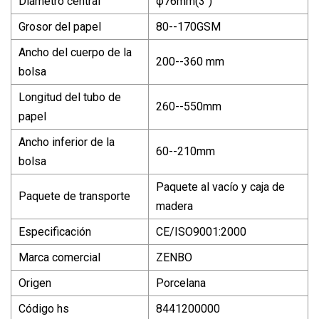
Diámetro central
φ76mm(3")
Grosor del papel
80--170GSM
Ancho del cuerpo de la
200--360 mm
bolsa
Longitud del tubo de
260--550mm
papel
Ancho inferior de la
60--210mm
bolsa
Paquete al vacío y caja de
Paquete de transporte
madera
Especificación
CE/ISO9001:2000
Marca comercial
ZENBO
Origen
Porcelana
Código hs
8441200000