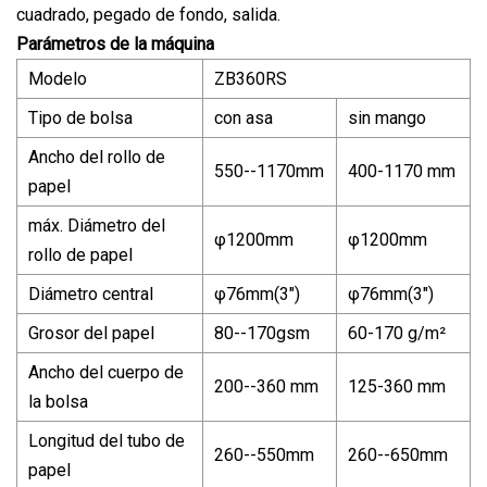
cuadrado, pegado de fondo, salida.
Parámetros de la máquina
Modelo
ZB360RS
Tipo de bolsa
con asa
sin mango
Ancho del rollo de
550--1170mm
400-1170 mm
papel
máx. Diámetro del
φ1200mm
φ1200mm
rollo de papel
Diámetro central
φ76mm(3")
φ76mm(3")
Grosor del papel
80--170gsm
60-170 g/m²
Ancho del cuerpo de
200--360 mm
125-360 mm
la bolsa
Longitud del tubo de
260--550mm
260--650mm
papel