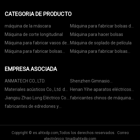
CATEGORIA DE PRODUCTO
máquina de la máscara
Máquina para fabricar bolsas de
papel
Máquina de corte longitudinal
Máquina para hacer bolsas
Máquina para fabricar vasos de
Máquina de soplado de película
papel
Máquina para fabricar bolsas
Máquina para fabricar bolsas
con ruedas
con cremallera
EMPRESA ASOCIADA
ANMATECH CO., LTD.
Shenzhen Gimnasio
Internacional Logística Co.,
Materiales acústicos Co., Ltd. de
Henan Yihe aparatos eléctricos
Limitado.
Guangzhou MQ
Co., Ltd.
Jiangsu Zhao Long Eléctrico Co.,
fabricantes chinos de máquinas
Limitado.
perfiladoras de techos
fabricantes de edredones y
colchas
Copyright © es.ahtxdp.com,Todos los derechos reservados. Correo
electrónico:
tina@ahtxdp.com