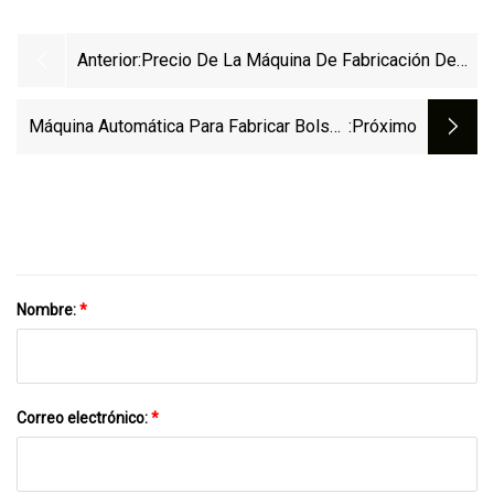
Anterior:
Precio De La Máquina De Fabricación De
Bolsas De Plástico Biodegradables De
Basura Con Cordón Continuo De Cinta De
Máquina Automática Para Fabricar Bolsas
:próximo
Extracción Automática
Enrollables De Basura Con Cordón De
Plástico
Nombre:
*
Correo electrónico:
*