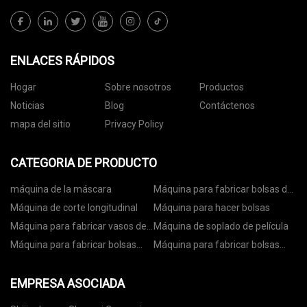
ENLACES RÁPIDOS
Hogar
Sobre nosotros
Productos
Noticias
Blog
Contáctenos
mapa del sitio
Privacy Policy
CATEGORIA DE PRODUCTO
máquina de la máscara
Máquina para fabricar bolsas de
papel
Máquina de corte longitudinal
Máquina para hacer bolsas
Máquina para fabricar vasos de
Máquina de soplado de película
papel
Máquina para fabricar bolsas
Máquina para fabricar bolsas
con ruedas
con cremallera
EMPRESA ASOCIADA