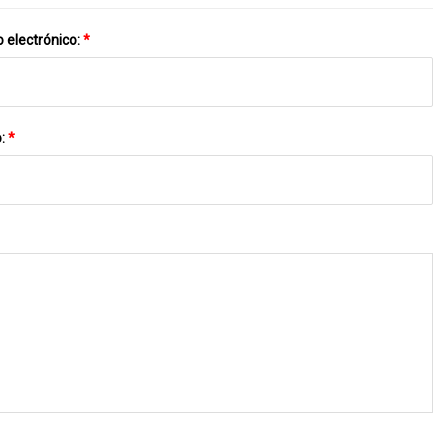
 electrónico:
*
o:
*