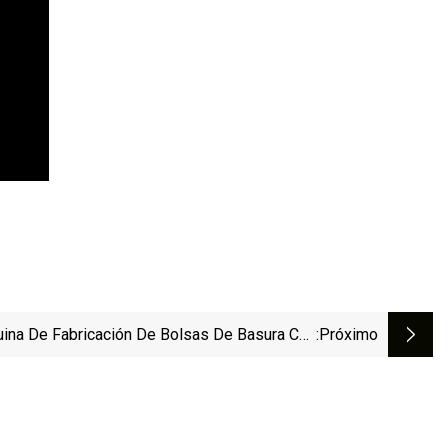
ina De Fabricación De Bolsas De Basura Con
:próximo
n Continuo De PE HDPE LDPE De Polietileno
Biodegradable De Plástico Completamente
Automático