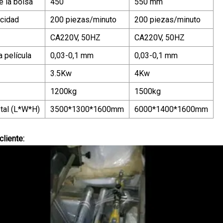
e la bolsa
450
550 mm
cidad
200 piezas/minuto
200 piezas/minuto
CA220V, 50HZ
CA220V, 50HZ
 película
0,03-0,1 mm
0,03-0,1 mm
3.5Kw
4Kw
1200kg
1500kg
tal (L*W*H)
3500*1300*1600mm
6000*1400*1600mm
cliente: