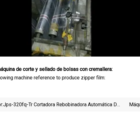
máquina de corte y sellado de bolsas con cremallera:
blowing machine reference to produce zipper film:
r:
Jps-320fq-Tr Cortadora Rebobinadora Automática De
Máqu
Torreta/máquina Rebobinadora De Corte Longitudinal
Cordó
Para Papel Térmico Autoadhesivo Etiqueta Rollo De
Película Adhesiva