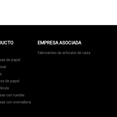
ODUCTO
EMPRESA ASOCIADA
fabricantes de artículos de caza
lsas de papel
inal
as
sos de papel
lícula
lsas con ruedas
lsas con cremallera