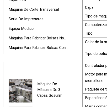
Capa
Máquina De Corte Transversal
Tipo de máqu
Serie De Impresoras
Computeriza
Equipo Medico
Tipo
Máquina Para Fabricar Bolsas No
Color de la m
Tejidas
Máquina Para Fabricar Bolsas Con
Tipo de bols
Cordón
Controlador 
ÚLTIMOS PRODUCTOS
Motor para m
cremallera
Máquina De
Paquete de t
Máscara De 3
Capas Gosunm
Especificaci
Marca comerc