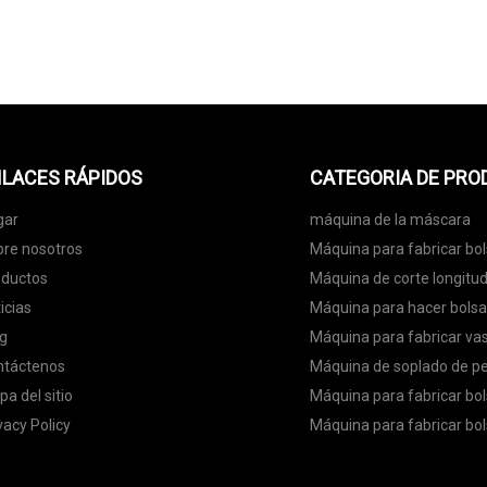
MÁNDANOS
LACES RÁPIDOS
CATEGORIA DE PR
gar
máquina de la máscara
re nosotros
Máquina para fabricar bo
oductos
Máquina de corte longitud
icias
Máquina para hacer bols
g
Máquina para fabricar va
ntáctenos
Máquina de soplado de pe
a del sitio
Máquina para fabricar bo
vacy Policy
Máquina para fabricar bo