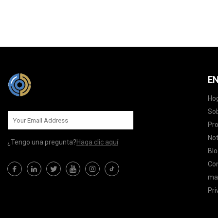
EN
Ho
Sob
Pr
Not
¿Tengo una pregunta?
Haga clic aquí
Blo
Co
map
Pri