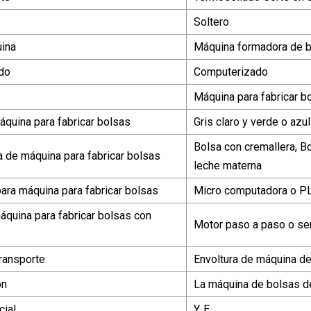
Soltero
ina
Máquina formadora de 
do
Computerizado
Máquina para fabricar b
áquina para fabricar bolsas
Gris claro y verde o azul
Bolsa con cremallera, B
a de máquina para fabricar bolsas
leche materna
para máquina para fabricar bolsas
Micro computadora o P
áquina para fabricar bolsas con
Motor paso a paso o se
ransporte
Envoltura de máquina de
ón
La máquina de bolsas d
ial
Y. E