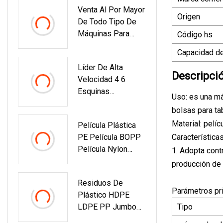
Venta Al Por Mayor
Origen
De Todo Tipo De
Máquinas Para
Código hs
Fabricar Bolsas De
Capacidad de
Plástico Para
Líder De Alta
Camisetas,
Descripci
Velocidad 4 6
Chalecos, Compras,
Esquinas
Parches, Flores,
Uso: es una má
Hamburguesa/Ham
Pollos, Bolsas
bolsas para ta
Burguesa/Almuerz
Planas Para Basura
Material: pelí
Película Plástica
O Caja De
PE Película BOPP
Características
Papel/Copa/Bolsa/
Película Nylon
1. Adopta contr
Plato, Kfc,
Película CPP
Macdonald's Fast
producción de 
Máquina De
Food/Pizza
Residuos De
Impresión De
Medicine Box
Parámetros pri
Plástico HDPE
Huecograbado
Folder
LDPE PP Jumbo
Tipo
Gluer/Maquinaria
Bolsas Tejidas Pet
Formadora