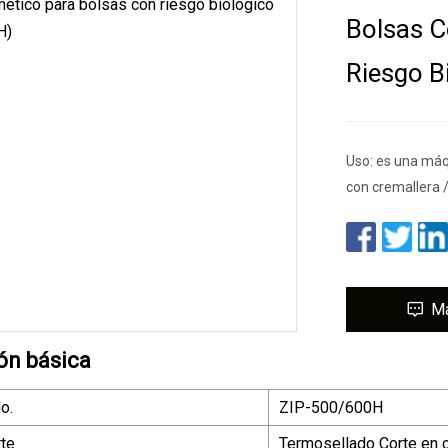
Bolsas C
Riesgo B
Uso: es una máqu
con cremallera /
M
ón básica
o.
ZIP-500/600H
rte
Termosellado Corte en c