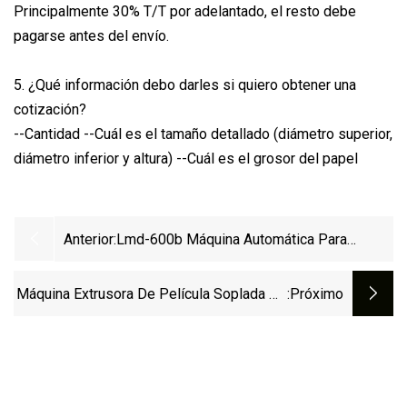
Principalmente 30% T/T por adelantado, el resto debe
pagarse antes del envío.
5. ¿Qué información debo darles si quiero obtener una
cotización?
--Cantidad --Cuál es el tamaño detallado (diámetro superior,
diámetro inferior y altura) --Cuál es el grosor del papel
Anterior:
Lmd-600b Máquina Automática Para
Fabricar Bolsas De Papel Kraft Para Bolsas
De Pan Pequeño
Máquina Extrusora De Película Soplada De
:próximo
Plástico HDPE MD-H 50 Para El Mercado
De Pakistán