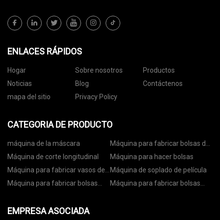
ENLACES RÁPIDOS
Hogar
Sobre nosotros
Productos
Noticias
Blog
Contáctenos
mapa del sitio
Privacy Policy
CATEGORIA DE PRODUCTO
máquina de la máscara
Máquina para fabricar bolsas de
papel
Máquina de corte longitudinal
Máquina para hacer bolsas
Máquina para fabricar vasos de
Máquina de soplado de película
papel
Máquina para fabricar bolsas
Máquina para fabricar bolsas
con ruedas
con cremallera
EMPRESA ASOCIADA