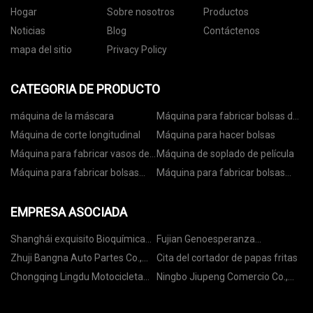
Hogar
Sobre nosotros
Productos
Noticias
Blog
Contáctenos
mapa del sitio
Privacy Policy
CATEGORIA DE PRODUCTO
máquina de la máscara
Máquina para fabricar bolsas de
papel
Máquina de corte longitudinal
Máquina para hacer bolsas
Máquina para fabricar vasos de
Máquina de soplado de película
papel
Máquina para fabricar bolsas
Máquina para fabricar bolsas
con ruedas
con cremallera
EMPRESA ASOCIADA
Shanghái exquisito Bioquímica
Fujian Genoesperanza
compañía, Limitado
Biotecnología Limitado.
Zhuji Bangna Auto Partes Co.,
Cita del cortador de papas fritas
Limitado.
Chongqing Lingdu Motocicleta
Ningbo Jiupeng Comercio Co.,
Co., Limitado.
Ltd