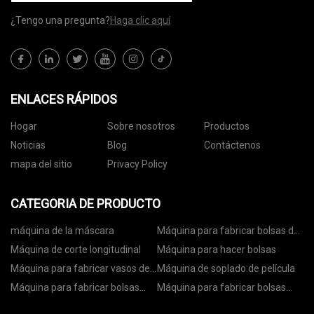
¿Tengo una pregunta?
Haga clic aquí
ENLACES RÁPIDOS
Hogar
Sobre nosotros
Productos
Noticias
Blog
Contáctenos
mapa del sitio
Privacy Policy
CATEGORIA DE PRODUCTO
máquina de la máscara
Máquina para fabricar bolsas de
papel
Máquina de corte longitudinal
Máquina para hacer bolsas
Máquina para fabricar vasos de
Máquina de soplado de película
papel
Máquina para fabricar bolsas
Máquina para fabricar bolsas
con ruedas
con cremallera