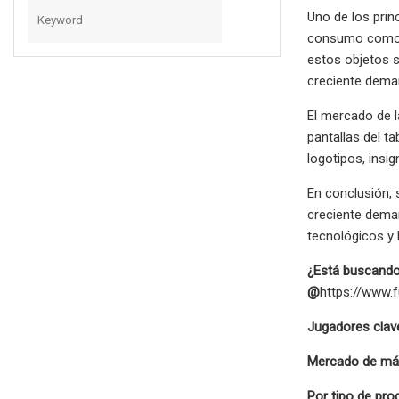
Uno de los pri
consumo como te
estos objetos 
creciente dema
El mercado de 
pantallas del t
logotipos, insig
En conclusión, 
creciente dema
tecnológicos y 
¿Está buscando 
@
https://www.
Jugadores clave
Mercado de máq
Por tipo de pro