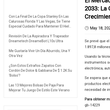
El Merca
ÚLTIMAS NOTICIAS
2033: La
Crecimie
Con La Final De La Copa Stanley En Las
Calurosas Florida Y Las Vegas, Se Tiene
Especial Cuidado Para Mantener El Hielo
May 18, 20
En Forma.
Revisión De La Aspiradora Y Trapeador
Se prevé que el
Dreametech DreameBot L10s Ultra
1.897,8 millones
Me Gustaría Vivir Un Día Aburrido, Una Y
Otra Vez
Usando la técni
instrumentos so
¿Son Estos Extraños Zapatos Con
electrónica, aut
Cordón De Dolce & Gabbana De $ 1.2K Su
'bolso'?
Se espera que 
productos elec
Las 13 Mejores Bolsas De Paja Para
necesidad de im
Mejorar Tu Juego De Estilo Este Verano
Para obtener m
gb-14229