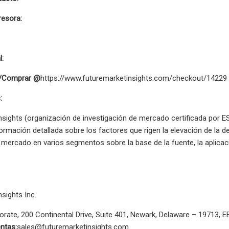
resora:
l:
/Comprar @
https://www.futuremarketinsights.com/checkout/14229
:
Insights (organización de investigación de mercado certificada po
formación detallada sobre los factores que rigen la elevación de la
 mercado en varios segmentos sobre la base de la fuente, la aplicaci
nsights Inc.
orate, 200 Continental Drive, Suite 401, Newark, Delaware – 19713, 
ntas:
sales@futuremarketinsights.com