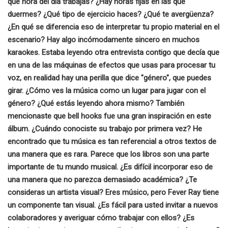
qué hora del día trabajas? ¿Hay horas fijas en las que
duermes? ¿Qué tipo de ejercicio haces? ¿Qué te avergüenza?
¿En qué se diferencia eso de interpretar tu propio material en el
escenario? Hay algo incómodamente sincero en muchos
karaokes. Estaba leyendo otra entrevista contigo que decía que
en una de las máquinas de efectos que usas para procesar tu
voz, en realidad hay una perilla que dice "género", que puedes
girar. ¿Cómo ves la música como un lugar para jugar con el
género? ¿Qué estás leyendo ahora mismo? También
mencionaste que bell hooks fue una gran inspiración en este
álbum. ¿Cuándo conociste su trabajo por primera vez? He
encontrado que tu música es tan referencial a otros textos de
una manera que es rara. Parece que los libros son una parte
importante de tu mundo musical. ¿Es difícil incorporar eso de
una manera que no parezca demasiado académica? ¿Te
consideras un artista visual? Eres músico, pero Fever Ray tiene
un componente tan visual. ¿Es fácil para usted invitar a nuevos
colaboradores y averiguar cómo trabajar con ellos? ¿Es