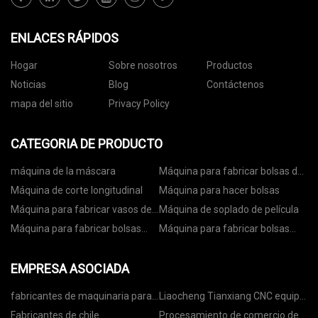
ENLACES RÁPIDOS
Hogar
Sobre nosotros
Productos
Noticias
Blog
Contáctenos
mapa del sitio
Privacy Policy
CATEGORIA DE PRODUCTO
máquina de la máscara
Máquina para fabricar bolsas de
papel
Máquina de corte longitudinal
Máquina para hacer bolsas
Máquina para fabricar vasos de
Máquina de soplado de película
papel
Máquina para fabricar bolsas
Máquina para fabricar bolsas
con ruedas
con cremallera
EMPRESA ASOCIADA
fabricantes de maquinaria para
Liaocheng Tianxiang CNC equipo
procesar carne
Co., Limitado
Fabricantes de chile
Procesamiento de comercio de