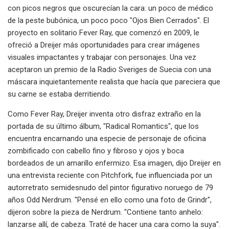
con picos negros que oscurecían la cara: un poco de médico
de la peste bubónica, un poco poco "Ojos Bien Cerrados". El
proyecto en solitario Fever Ray, que comenzó en 2009, le
ofreció a Dreijer más oportunidades para crear imágenes
visuales impactantes y trabajar con personajes. Una vez
aceptaron un premio de la Radio Sveriges de Suecia con una
máscara inquietantemente realista que hacía que pareciera que
su carne se estaba derritiendo.
Como Fever Ray, Dreijer inventa otro disfraz extraño en la
portada de su último álbum, "Radical Romantics", que los
encuentra encarnando una especie de personaje de oficina
zombificado con cabello fino y fibroso y ojos y boca
bordeados de un amarillo enfermizo. Esa imagen, dijo Dreijer en
una entrevista reciente con Pitchfork, fue influenciada por un
autorretrato semidesnudo del pintor figurativo noruego de 79
años Odd Nerdrum. "Pensé en ello como una foto de Grindr",
dijeron sobre la pieza de Nerdrum. "Contiene tanto anhelo:
lanzarse allí, de cabeza. Traté de hacer una cara como la suya".