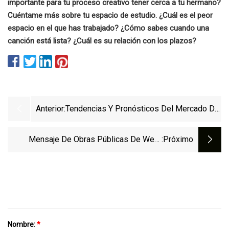
importante para tu proceso creativo tener cerca a tu hermano?
Cuéntame más sobre tu espacio de estudio. ¿Cuál es el peor
espacio en el que has trabajado? ¿Cómo sabes cuando una
canción está lista? ¿Cuál es su relación con los plazos?
Anterior:
Tendencias Y Pronósticos Del Mercado De
Suministros Médicos Se Espera Que El
Mercado Mundial De Suministros Médicos
Mensaje De Obras Públicas De West
:próximo
Alcance Un Estimado De $ 172,2 Mil
Hartford: Por Favor, No Ponga Materiales
Millones Para 2028 Con Una CAGR Del
Reciclables En Bolsas De Plástico
3,5% De 2023 A 2028
Nombre:
*