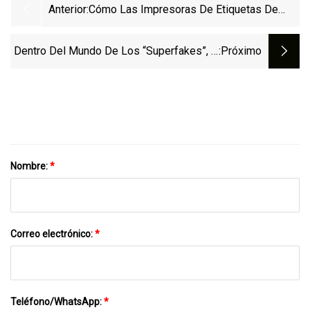
Anterior:
Cómo Las Impresoras De Etiquetas De
Formato Ancho De Print&Cut Pueden
"ponerse En Marcha" Con OKI
Dentro Del Mundo De Los “superfakes”, O
:próximo
Toc
Nombre:
*
Correo electrónico:
*
Teléfono/WhatsApp:
*